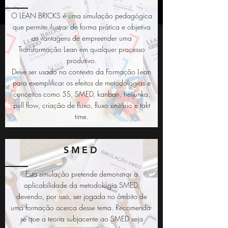
O LEAN BRICKS é uma simulação pedagógica
que permite ilustrar de forma prática e objetiva
as vantagens de empreender uma
Transformação Lean em qualquer processo
produtivo.
Deve ser usado no contexto da Formação Lean
para exemplificar os efeitos de metodologias e
conceitos como 5S, SMED, kanban, heijunka,
pull flow, criação de fluxo, fluxo unitário e takt
time.
SMED
Esta simulação pretende demonstrar a
aplicabilidade da metodologia SMED,
devendo, por isso, ser jogada no âmbito de
uma formação acerca desse tema. Recomenda-
se que a teoria subjacente ao SMED seja