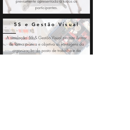
previamente apresentada a todos os
participantes.
5S e Gestão Visual
A simulação 5S & Gestão Visual permite ilustrar
de forma prática e objetiva as vantagens da
organização do posto de trabalho e da
utilização de normas visuais como instrumento
de promoção de eficiência. Deve ser usada no
contexto da Formação Lean para exemplificar a
aplicação e os efeitos de metodologias como
5S, Gestão Visual e Trabalho Normalizado.
Simulações à medida
Realizamos simulações à medida em função do
contexto e dos temas a trabalhar